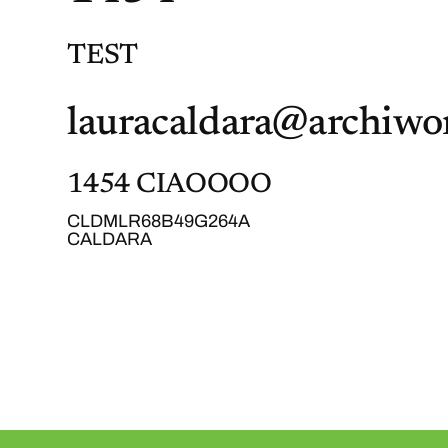
TEST
lauracaldara@archiwor
1454 CIAOOOO
CLDMLR68B49G264A
CALDARA