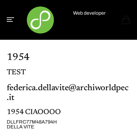
Web developer
Paolo Paganelli
1954
TEST
federica.dellavite@archiworldpec
.it
1954 CIAOOOO
DLLFRC77M48A794H
DELLA VITE