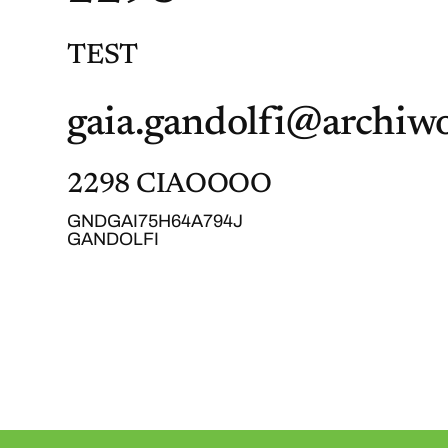
TEST
gaia.gandolfi@archiwo
2298 CIAOOOO
GNDGAI75H64A794J
GANDOLFI