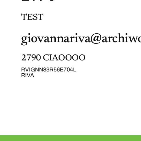
TEST
giovannariva@archiwo
2790 CIAOOOO
RVIGNN83R56E704L
RIVA