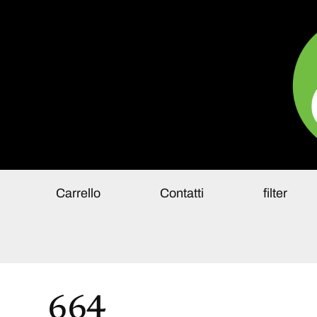
Pa
Carrello
Contatti
filter
664